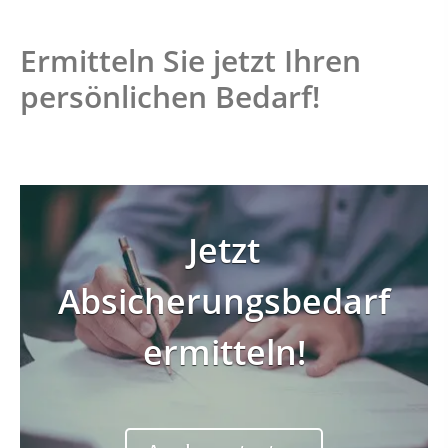
Ermitteln Sie jetzt Ihren
persönlichen Bedarf!
Jetzt
Sind Sie Single oder in
Absicherungsbedarf
einer Beziehung?
ermitteln!
Single
Beziehung