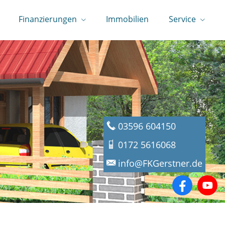
Finanzierungen
Immobilien
Service
03596 604150
0172 5616068
info@FKGerstner.de