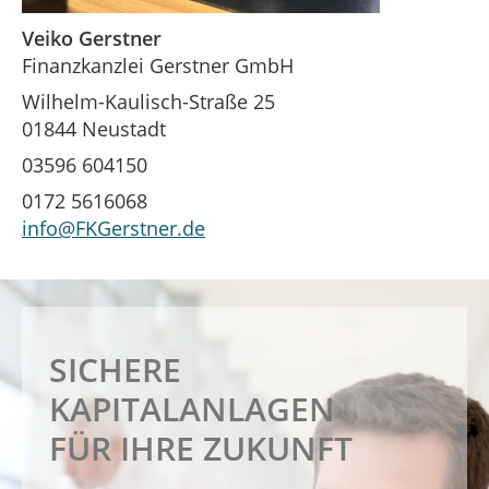
Veiko Gerstner
Finanzkanzlei Gerstner GmbH
Wilhelm-Kaulisch-Straße 25
01844 Neustadt
03596 604150
0172 5616068
info@FKGerstner.de
PROFESSIONELLE
FINANZIERUNG
SICHERE
RUHESTANDSPLANUNG
IHRER TRÄUME
KAPITALANLAGEN
FÜR IHRE ZUKUNFT
Ihre Vorsorge in sicheren Händen
Ihre Finanzen in sicheren Händen